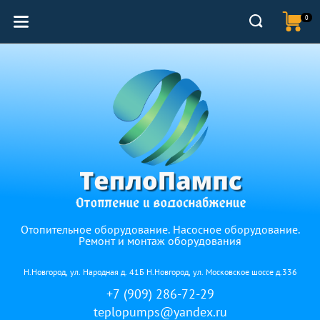
0
Отопительное оборудование. Насосное оборудование.
Ремонт и монтаж оборудования
Н.Новгород, ул. Народная д. 41Б Н.Новгород, ул. Московское шоссе д.336
+7 (909) 286-72-29
teplopumps@yandex.ru