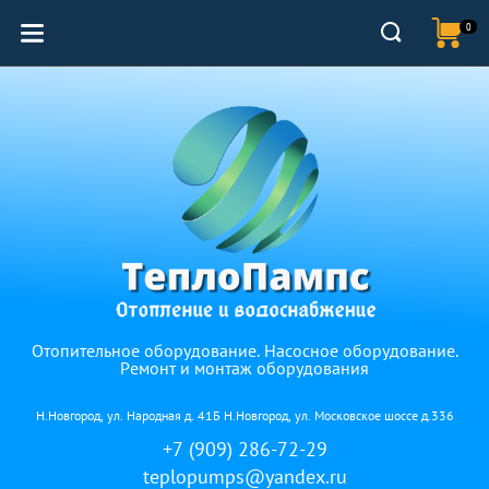
0
Отопительное оборудование. Насосное оборудование.
Ремонт и монтаж оборудования
Н.Новгород, ул. Народная д. 41Б Н.Новгород, ул. Московское шоссе д.336
+7 (909) 286-72-29
teplopumps@yandex.ru