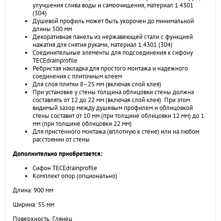
улучшения слива воды и самоочищения, материал 1.4301
(304)
Душевой профиль может быть укорочен до минимальной
длины 500 мм
Декоративная панель из нержавеющей стали с функцией
нажатия для снятия руками, материал 1.4301 (304)
Соединительные элементы для подсоединения к сифону
TECEdrainprofile
Ребристая накладка для простого монтажа и надежного
соединения с плиточным клеем
Для слоя плитки 8–25 мм (включая слой клея)
При установке у стены толщина облицовки стены должна
составлять от 12 до 22 мм (включая слой клея). При этом
видимый зазор между душевым профилем и облицовкой
стены составит от 10 мм (при толщине облицовки 12 мм) до 1
мм (при толщине облицовки 22 мм)
Для пристенного монтажа (вплотную к стене) или на любом
расстоянии от стены
Дополнительно приобретается:
Сифон TECEdrainprofile
Комплект опор (опционально)
Длина: 900 мм
Ширина: 55 мм
Поверхность: Глянец