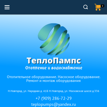
0
Отопительное оборудование. Насосное оборудование.
Ремонт и монтаж оборудования
Н.Новгород, ул. Народная д. 41Б Н.Новгород, ул. Московское шоссе д.336
+7 (909) 286-72-29
teplopumps@yandex.ru